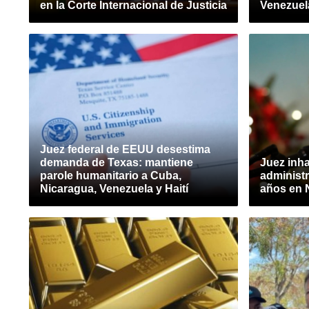
en la Corte Internacional de Justicia
Venezuel
Juez federal de EEUU desestima
demanda de Texas: mantiene
Juez inha
parole humanitario a Cuba,
administr
Nicaragua, Venezuela y Haití
años en 