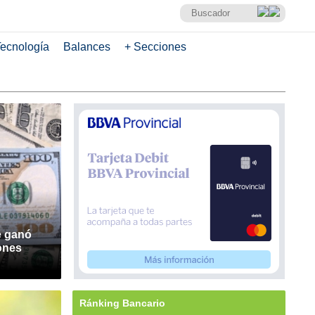
ecnología
Balances
+ Secciones
e ganó
lones
Ránking Bancario