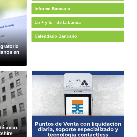
Informe Bancario
Lo + y lo - de la banca
Calendario Bancario
igratorio
lanos en
 técnico
kshire