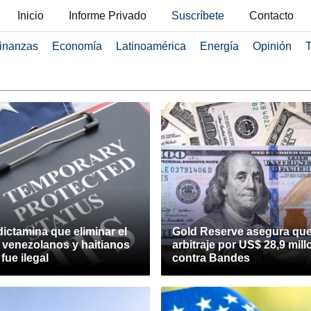
Inicio
Informe Privado
Suscríbete
Contacto
inanzas
Economía
Latinoamérica
Energía
Opinión
T
dictamina que eliminar el
Gold Reserve asegura qu
 venezolanos y haitianos
arbitraje por US$ 28,9 mil
ue ilegal
contra Bandes