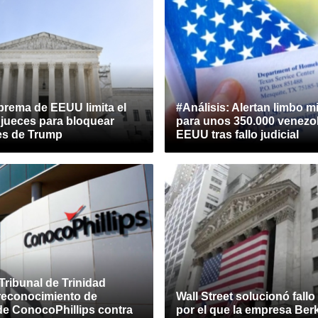
prema de EEUU limita el
#Análisis: Alertan limbo m
 jueces para bloquear
para unos 350.000 venezo
es de Trump
EEUU tras fallo judicial
Tribunal de Trinidad
 reconocimiento de
Wall Street solucionó fallo
de ConocoPhillips contra
por el que la empresa Ber