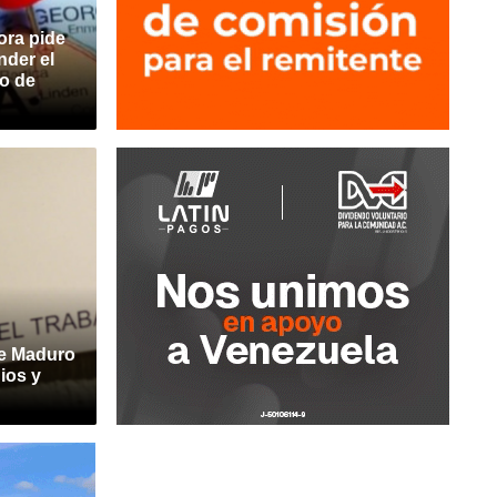
ora pide
nder el
o de
de Maduro
ios y