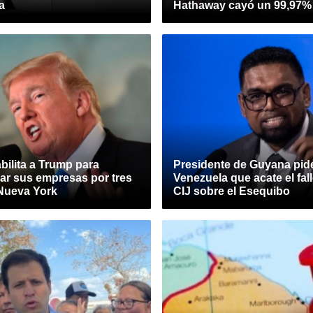
a
Hathaway cayó un 99,97%
bilita a Trump para
Presidente de Guyana pid
ar sus empresas por tres
Venezuela que acate el fall
Nueva York
CIJ sobre el Esequibo