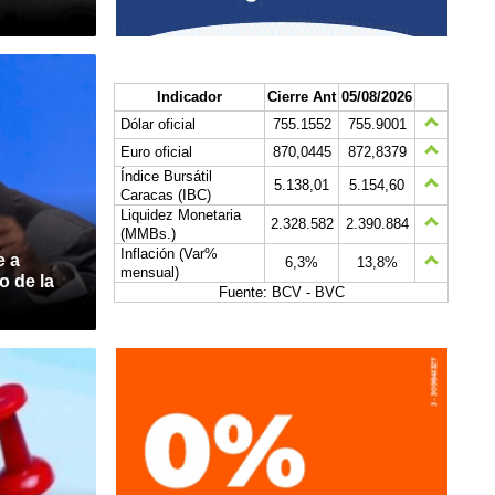
Indicador
Cierre Ant
05/08/2026
Dólar oficial
755.1552
755.9001
Euro oficial
870,0445
872,8379
Índice Bursátil
5.138,01
5.154,60
Caracas (IBC)
Liquidez Monetaria
2.328.582
2.390.884
(MMBs.)
Inflación (Var%
e a
6,3%
13,8%
mensual)
o de la
Fuente: BCV - BVC