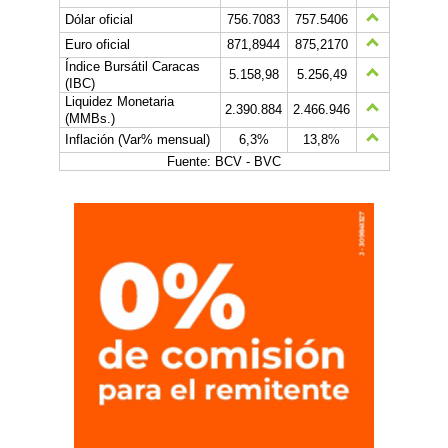
Dólar oficial
756.7083
757.5406
Euro oficial
871,8944
875,2170
Índice Bursátil Caracas
5.158,98
5.256,49
(IBC)
Liquidez Monetaria
2.390.884
2.466.946
(MMBs.)
Inflación (Var% mensual)
6,3%
13,8%
Fuente: BCV - BVC