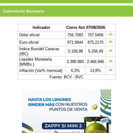
Calendario Bancario
Indicador
Cierre Ant
07/08/2026
Dólar oficial
756.7083
757.5406
Euro oficial
871,8944
875,2170
Índice Bursátil Caracas
5.158,98
5.256,49
(IBC)
Liquidez Monetaria
2.390.884
2.466.946
(MMBs.)
Inflación (Var% mensual)
6,3%
13,8%
Fuente: BCV - BVC