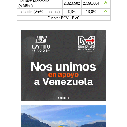
Liquidez Monetaria
2.328.582
2.390.884
(MMBs.)
Inflación (Var% mensual)
6,3%
13,8%
Fuente: BCV - BVC