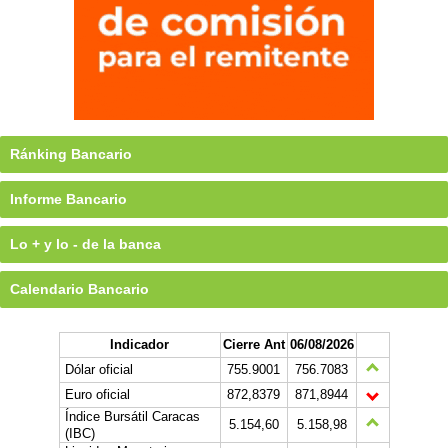
Ránking Bancario
Informe Bancario
Lo + y lo - de la banca
Calendario Bancario
Indicador
Cierre Ant
06/08/2026
Dólar oficial
755.9001
756.7083
Euro oficial
872,8379
871,8944
Índice Bursátil Caracas
5.154,60
5.158,98
(IBC)