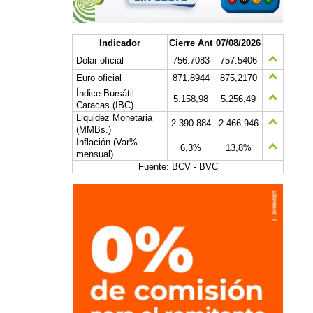
Indicador
Cierre Ant
07/08/2026
Dólar oficial
756.7083
757.5406
Euro oficial
871,8944
875,2170
Índice Bursátil
5.158,98
5.256,49
Caracas (IBC)
Liquidez Monetaria
2.390.884
2.466.946
(MMBs.)
Inflación (Var%
6,3%
13,8%
mensual)
Fuente: BCV - BVC