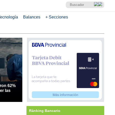
ecnología
Balances
+ Secciones
aron 62%
er las
Ránking Bancario