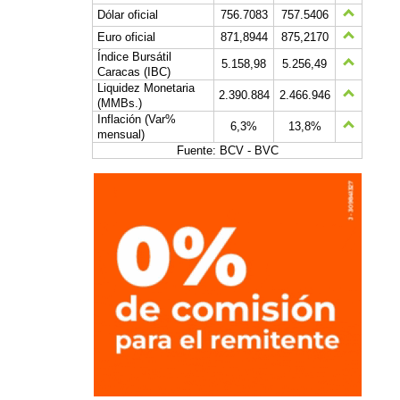
Dólar oficial
756.7083
757.5406
Euro oficial
871,8944
875,2170
Índice Bursátil
5.158,98
5.256,49
Caracas (IBC)
Liquidez Monetaria
2.390.884
2.466.946
(MMBs.)
Inflación (Var%
6,3%
13,8%
mensual)
Fuente: BCV - BVC