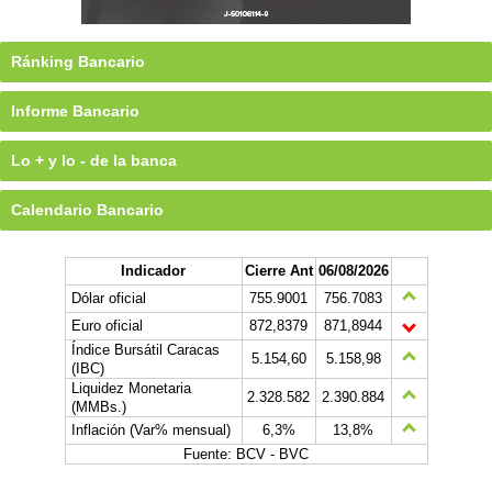
Ránking Bancario
Informe Bancario
Lo + y lo - de la banca
Calendario Bancario
Indicador
Cierre Ant
06/08/2026
Dólar oficial
755.9001
756.7083
Euro oficial
872,8379
871,8944
Índice Bursátil Caracas
5.154,60
5.158,98
(IBC)
Liquidez Monetaria
2.328.582
2.390.884
(MMBs.)
Inflación (Var% mensual)
6,3%
13,8%
Fuente: BCV - BVC