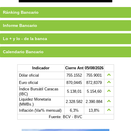
Ránking Bancario
Informe Bancario
Lo + y lo - de la banca
Calendario Bancario
Indicador
Cierre Ant
05/08/2026
Dólar oficial
755.1552
755.9001
Euro oficial
870,0445
872,8379
Índice Bursátil Caracas
5.138,01
5.154,60
(IBC)
Liquidez Monetaria
2.328.582
2.390.884
(MMBs.)
Inflación (Var% mensual)
6,3%
13,8%
Fuente: BCV - BVC