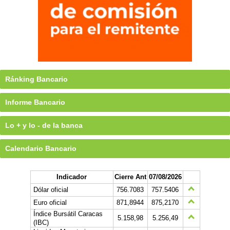
Ránking Bancario
Informe Bancario
Lo + y lo - de la banca
Calendario Bancario
Indicador
Cierre Ant
07/08/2026
Dólar oficial
756.7083
757.5406
Euro oficial
871,8944
875,2170
Índice Bursátil Caracas
5.158,98
5.256,49
(IBC)