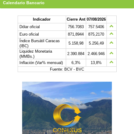
Calendario Bancario
Indicador
Cierre Ant
07/08/2026
Dólar oficial
756.7083
757.5406
Euro oficial
871,8944
875,2170
Índice Bursátil Caracas
5.158,98
5.256,49
(IBC)
Liquidez Monetaria
2.390.884
2.466.946
(MMBs.)
Inflación (Var% mensual)
6,3%
13,8%
Fuente: BCV - BVC