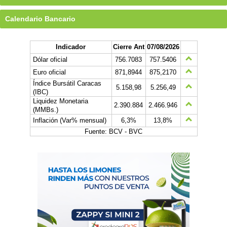
Calendario Bancario
Indicador
Cierre Ant
07/08/2026
Dólar oficial
756.7083
757.5406
Euro oficial
871,8944
875,2170
Índice Bursátil Caracas
5.158,98
5.256,49
(IBC)
Liquidez Monetaria
2.390.884
2.466.946
(MMBs.)
Inflación (Var% mensual)
6,3%
13,8%
Fuente: BCV - BVC