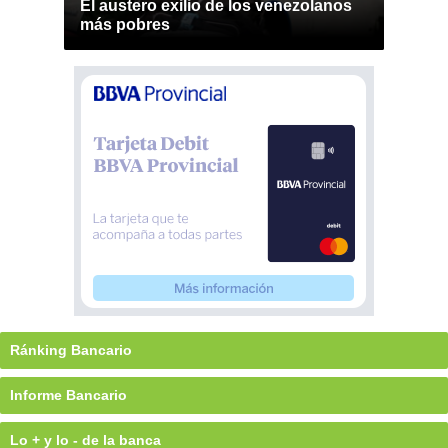
El austero exilio de los venezolanos
más pobres
Ránking Bancario
Informe Bancario
Lo + y lo - de la banca