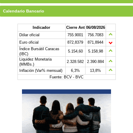
Calendario Bancario
Indicador
Cierre Ant
06/08/2026
Dólar oficial
755.9001
756.7083
Euro oficial
872,8379
871,8944
Índice Bursátil Caracas
5.154,60
5.158,98
(IBC)
Liquidez Monetaria
2.328.582
2.390.884
(MMBs.)
Inflación (Var% mensual)
6,3%
13,8%
Fuente: BCV - BVC