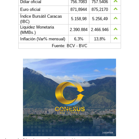
Dólar oficial
756.7083
757.5406
Euro oficial
871,8944
875,2170
Índice Bursátil Caracas
5.158,98
5.256,49
(IBC)
Liquidez Monetaria
2.390.884
2.466.946
(MMBs.)
Inflación (Var% mensual)
6,3%
13,8%
Fuente: BCV - BVC