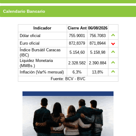
Calendario Bancario
Indicador
Cierre Ant
06/08/2026
Dólar oficial
755.9001
756.7083
Euro oficial
872,8379
871,8944
Índice Bursátil Caracas
5.154,60
5.158,98
(IBC)
Liquidez Monetaria
2.328.582
2.390.884
(MMBs.)
Inflación (Var% mensual)
6,3%
13,8%
Fuente: BCV - BVC