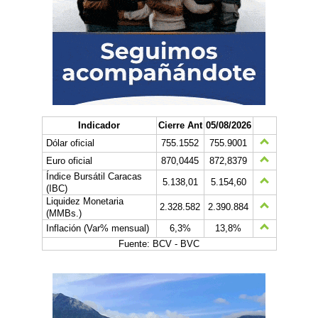
Indicador
Cierre Ant
05/08/2026
Dólar oficial
755.1552
755.9001
Euro oficial
870,0445
872,8379
Índice Bursátil Caracas
5.138,01
5.154,60
(IBC)
Liquidez Monetaria
2.328.582
2.390.884
(MMBs.)
Inflación (Var% mensual)
6,3%
13,8%
Fuente: BCV - BVC