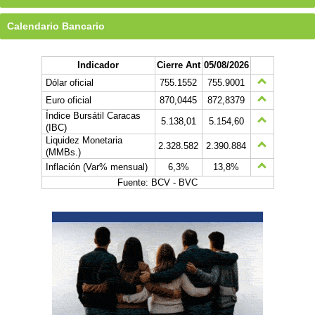
Calendario Bancario
Indicador
Cierre Ant
05/08/2026
Dólar oficial
755.1552
755.9001
Euro oficial
870,0445
872,8379
Índice Bursátil Caracas
5.138,01
5.154,60
(IBC)
Liquidez Monetaria
2.328.582
2.390.884
(MMBs.)
Inflación (Var% mensual)
6,3%
13,8%
Fuente: BCV - BVC