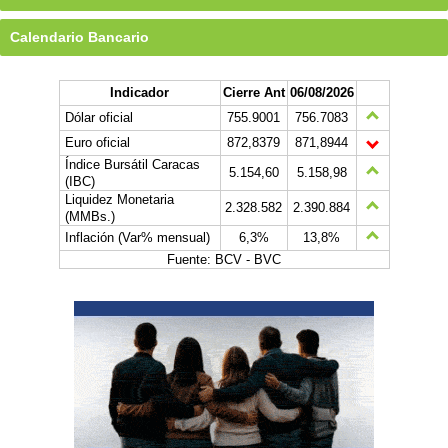
Calendario Bancario
Indicador
Cierre Ant
06/08/2026
Dólar oficial
755.9001
756.7083
Euro oficial
872,8379
871,8944
Índice Bursátil Caracas
5.154,60
5.158,98
(IBC)
Liquidez Monetaria
2.328.582
2.390.884
(MMBs.)
Inflación (Var% mensual)
6,3%
13,8%
Fuente: BCV - BVC