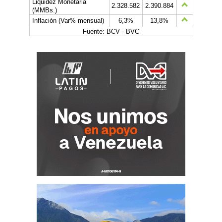
Liquidez Monetaria
2.328.582
2.390.884
(MMBs.)
Inflación (Var% mensual)
6,3%
13,8%
Fuente: BCV - BVC