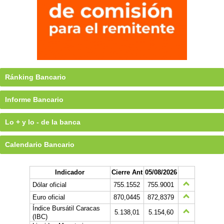
Ránking Bancario
Informe Bancario
Lo + y lo - de la banca
Calendario Bancario
Indicador
Cierre Ant
05/08/2026
Dólar oficial
755.1552
755.9001
Euro oficial
870,0445
872,8379
Índice Bursátil Caracas
5.138,01
5.154,60
(IBC)