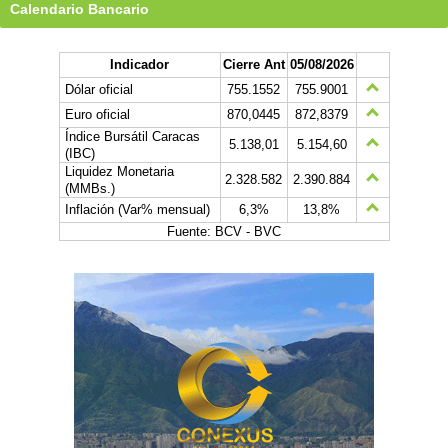
Calendario Bancario
Indicador
Cierre Ant
05/08/2026
Dólar oficial
755.1552
755.9001
Euro oficial
870,0445
872,8379
Índice Bursátil Caracas
5.138,01
5.154,60
(IBC)
Liquidez Monetaria
2.328.582
2.390.884
(MMBs.)
Inflación (Var% mensual)
6,3%
13,8%
Fuente: BCV - BVC