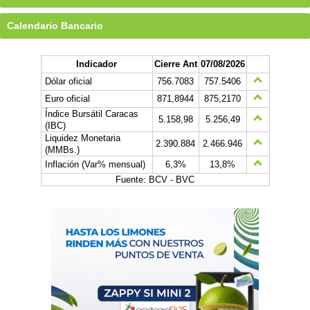
Calendario Bancario
Indicador
Cierre Ant
07/08/2026
Dólar oficial
756.7083
757.5406
Euro oficial
871,8944
875,2170
Índice Bursátil Caracas
5.158,98
5.256,49
(IBC)
Liquidez Monetaria
2.390.884
2.466.946
(MMBs.)
Inflación (Var% mensual)
6,3%
13,8%
Fuente: BCV - BVC