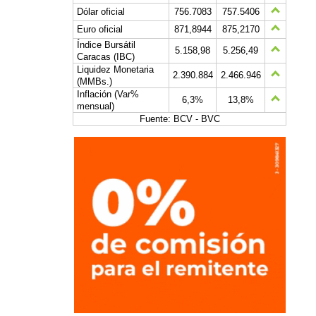
Dólar oficial
756.7083
757.5406
Euro oficial
871,8944
875,2170
Índice Bursátil
5.158,98
5.256,49
Caracas (IBC)
Liquidez Monetaria
2.390.884
2.466.946
(MMBs.)
Inflación (Var%
6,3%
13,8%
mensual)
Fuente: BCV - BVC