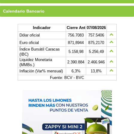
Calendario Bancario
Indicador
Cierre Ant
07/08/2026
Dólar oficial
756.7083
757.5406
Euro oficial
871,8944
875,2170
Índice Bursátil Caracas
5.158,98
5.256,49
(IBC)
Liquidez Monetaria
2.390.884
2.466.946
(MMBs.)
Inflación (Var% mensual)
6,3%
13,8%
Fuente: BCV - BVC