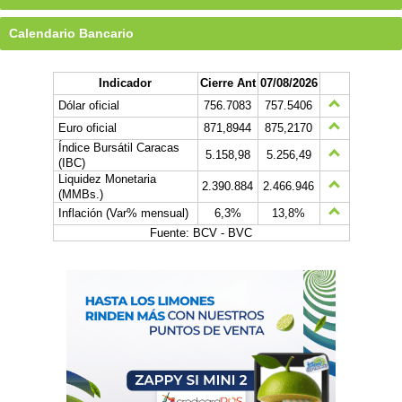
Calendario Bancario
Indicador
Cierre Ant
07/08/2026
Dólar oficial
756.7083
757.5406
Euro oficial
871,8944
875,2170
Índice Bursátil Caracas
5.158,98
5.256,49
(IBC)
Liquidez Monetaria
2.390.884
2.466.946
(MMBs.)
Inflación (Var% mensual)
6,3%
13,8%
Fuente: BCV - BVC