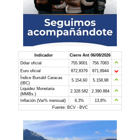
Indicador
Cierre Ant
06/08/2026
Dólar oficial
755.9001
756.7083
Euro oficial
872,8379
871,8944
Índice Bursátil Caracas
5.154,60
5.158,98
(IBC)
Liquidez Monetaria
2.328.582
2.390.884
(MMBs.)
Inflación (Var% mensual)
6,3%
13,8%
Fuente: BCV - BVC