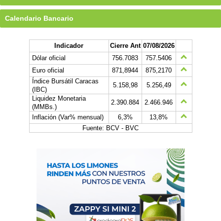
Calendario Bancario
Indicador
Cierre Ant
07/08/2026
Dólar oficial
756.7083
757.5406
Euro oficial
871,8944
875,2170
Índice Bursátil Caracas
5.158,98
5.256,49
(IBC)
Liquidez Monetaria
2.390.884
2.466.946
(MMBs.)
Inflación (Var% mensual)
6,3%
13,8%
Fuente: BCV - BVC