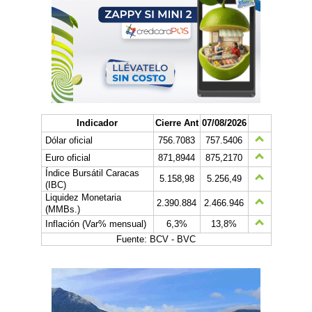
Indicador
Cierre Ant
07/08/2026
Dólar oficial
756.7083
757.5406
Euro oficial
871,8944
875,2170
Índice Bursátil Caracas
5.158,98
5.256,49
(IBC)
Liquidez Monetaria
2.390.884
2.466.946
(MMBs.)
Inflación (Var% mensual)
6,3%
13,8%
Fuente: BCV - BVC