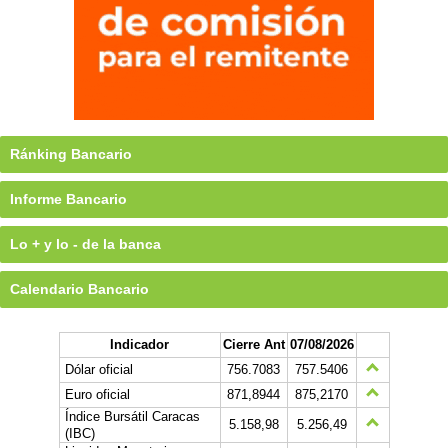
Ránking Bancario
Informe Bancario
Lo + y lo - de la banca
Calendario Bancario
Indicador
Cierre Ant
07/08/2026
Dólar oficial
756.7083
757.5406
Euro oficial
871,8944
875,2170
Índice Bursátil Caracas
5.158,98
5.256,49
(IBC)