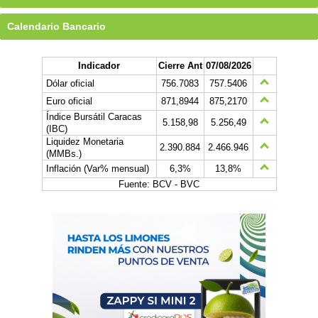
Calendario Bancario
Indicador
Cierre Ant
07/08/2026
Dólar oficial
756.7083
757.5406
Euro oficial
871,8944
875,2170
Índice Bursátil Caracas
5.158,98
5.256,49
(IBC)
Liquidez Monetaria
2.390.884
2.466.946
(MMBs.)
Inflación (Var% mensual)
6,3%
13,8%
Fuente: BCV - BVC