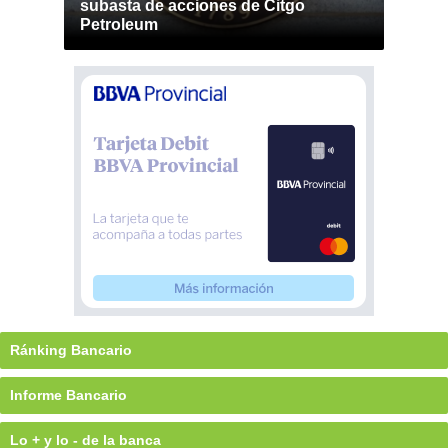
subasta de acciones de Citgo
Petroleum
Ránking Bancario
Informe Bancario
Lo + y lo - de la banca