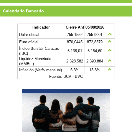
Calendario Bancario
Indicador
Cierre Ant
05/08/2026
Dólar oficial
755.1552
755.9001
Euro oficial
870,0445
872,8379
Índice Bursátil Caracas
5.138,01
5.154,60
(IBC)
Liquidez Monetaria
2.328.582
2.390.884
(MMBs.)
Inflación (Var% mensual)
6,3%
13,8%
Fuente: BCV - BVC