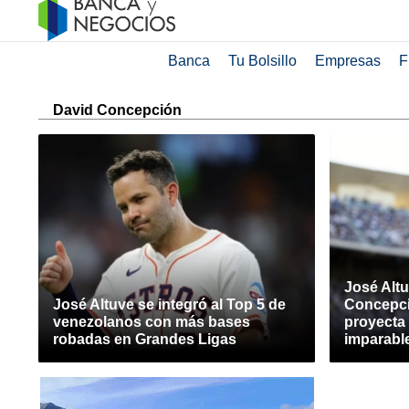
Banca
Tu Bolsillo
Empresas
F
David Concepción
José Altu
José Altuve se integró al Top 5 de
Concepci
venezolanos con más bases
proyecta 
robadas en Grandes Ligas
imparabl