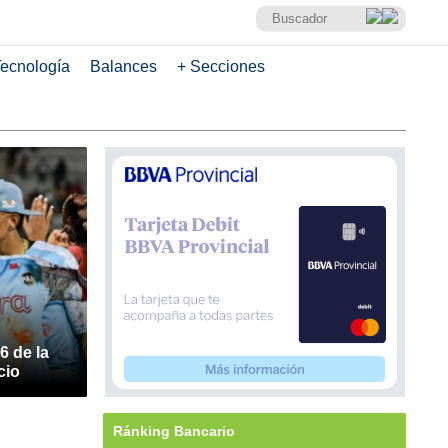
ecnología
Balances
+ Secciones
6 de la
cio
Ránking Bancario