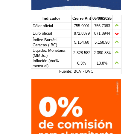
Indicador
Cierre Ant
06/08/2026
Dólar oficial
755.9001
756.7083
Euro oficial
872,8379
871,8944
Índice Bursátil
5.154,60
5.158,98
Caracas (IBC)
Liquidez Monetaria
2.328.582
2.390.884
(MMBs.)
Inflación (Var%
6,3%
13,8%
mensual)
Fuente: BCV - BVC