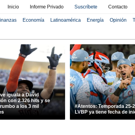
Inicio
Informe Privado
Suscríbete
Contacto
inanzas
Economía
Latinoamérica
Energía
Opinión
T
ve iguala a David
ón con 2.326 hits y se
rumbo a los 3 mil
#Atentos: Temporada 25-2
es
LVBP ya tiene fecha de ini