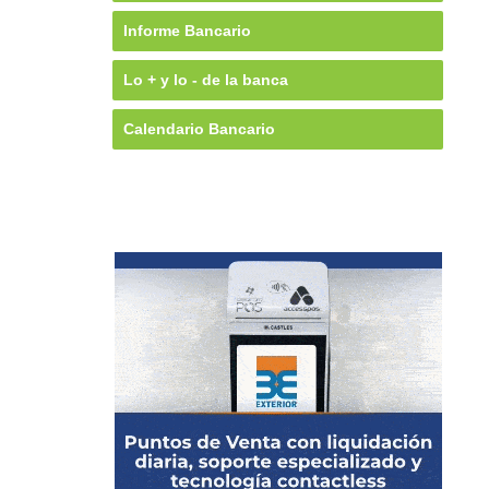
Informe Bancario
Lo + y lo - de la banca
Calendario Bancario