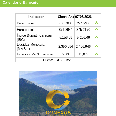
Calendario Bancario
Indicador
Cierre Ant
07/08/2026
Dólar oficial
756.7083
757.5406
Euro oficial
871,8944
875,2170
Índice Bursátil Caracas
5.158,98
5.256,49
(IBC)
Liquidez Monetaria
2.390.884
2.466.946
(MMBs.)
Inflación (Var% mensual)
6,3%
13,8%
Fuente: BCV - BVC