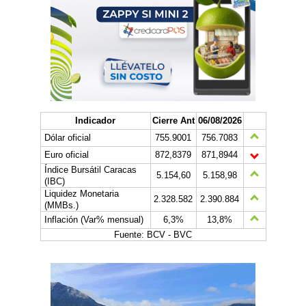
Indicador
Cierre Ant
06/08/2026
Dólar oficial
755.9001
756.7083
Euro oficial
872,8379
871,8944
Índice Bursátil Caracas
5.154,60
5.158,98
(IBC)
Liquidez Monetaria
2.328.582
2.390.884
(MMBs.)
Inflación (Var% mensual)
6,3%
13,8%
Fuente: BCV - BVC