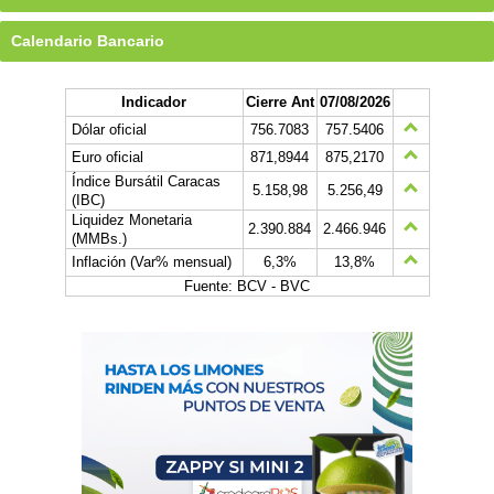
Calendario Bancario
Indicador
Cierre Ant
07/08/2026
Dólar oficial
756.7083
757.5406
Euro oficial
871,8944
875,2170
Índice Bursátil Caracas
5.158,98
5.256,49
(IBC)
Liquidez Monetaria
2.390.884
2.466.946
(MMBs.)
Inflación (Var% mensual)
6,3%
13,8%
Fuente: BCV - BVC