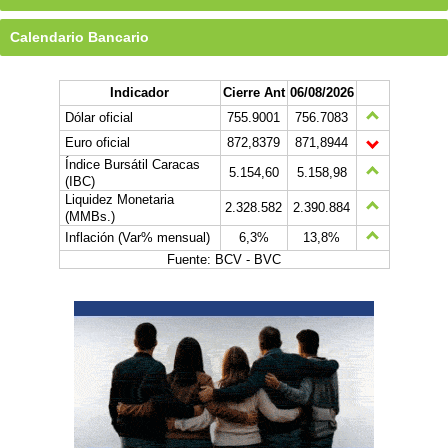
Calendario Bancario
Indicador
Cierre Ant
06/08/2026
Dólar oficial
755.9001
756.7083
Euro oficial
872,8379
871,8944
Índice Bursátil Caracas
5.154,60
5.158,98
(IBC)
Liquidez Monetaria
2.328.582
2.390.884
(MMBs.)
Inflación (Var% mensual)
6,3%
13,8%
Fuente: BCV - BVC