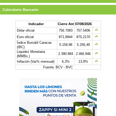
Calendario Bancario
Indicador
Cierre Ant
07/08/2026
Dólar oficial
756.7083
757.5406
Euro oficial
871,8944
875,2170
Índice Bursátil Caracas
5.158,98
5.256,49
(IBC)
Liquidez Monetaria
2.390.884
2.466.946
(MMBs.)
Inflación (Var% mensual)
6,3%
13,8%
Fuente: BCV - BVC