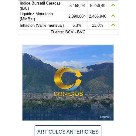
Índice Bursátil Caracas
5.158,98
5.256,49
(IBC)
Liquidez Monetaria
2.390.884
2.466.946
(MMBs.)
Inflación (Var% mensual)
6,3%
13,8%
Fuente: BCV - BVC
ARTÍCULOS ANTERIORES