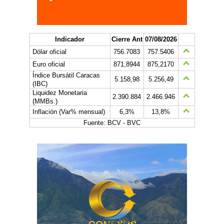
Indicador
Cierre Ant
07/08/2026
Dólar oficial
756.7083
757.5406
Euro oficial
871,8944
875,2170
Índice Bursátil Caracas
5.158,98
5.256,49
(IBC)
Liquidez Monetaria
2.390.884
2.466.946
(MMBs.)
Inflación (Var% mensual)
6,3%
13,8%
Fuente: BCV - BVC