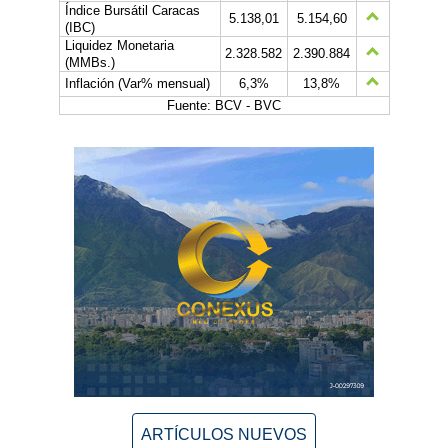
Índice Bursátil Caracas
5.138,01
5.154,60
(IBC)
Liquidez Monetaria
2.328.582
2.390.884
(MMBs.)
Inflación (Var% mensual)
6,3%
13,8%
Fuente: BCV - BVC
ARTÍCULOS NUEVOS