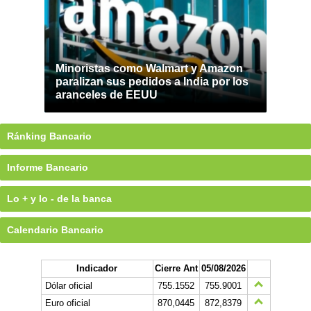
Minoristas como Walmart y Amazon
paralizan sus pedidos a India por los
aranceles de EEUU
Ránking Bancario
Informe Bancario
Lo + y lo - de la banca
Calendario Bancario
Indicador
Cierre Ant
05/08/2026
Dólar oficial
755.1552
755.9001
Euro oficial
870,0445
872,8379