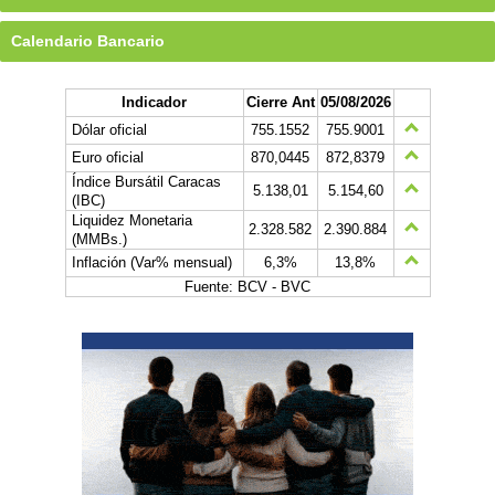
Calendario Bancario
Indicador
Cierre Ant
05/08/2026
Dólar oficial
755.1552
755.9001
Euro oficial
870,0445
872,8379
Índice Bursátil Caracas
5.138,01
5.154,60
(IBC)
Liquidez Monetaria
2.328.582
2.390.884
(MMBs.)
Inflación (Var% mensual)
6,3%
13,8%
Fuente: BCV - BVC