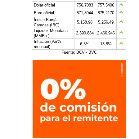
Dólar oficial
756.7083
757.5406
Euro oficial
871,8944
875,2170
Índice Bursátil
5.158,98
5.256,49
Caracas (IBC)
Liquidez Monetaria
2.390.884
2.466.946
(MMBs.)
Inflación (Var%
6,3%
13,8%
mensual)
Fuente: BCV - BVC