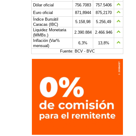
Dólar oficial
756.7083
757.5406
Euro oficial
871,8944
875,2170
Índice Bursátil
5.158,98
5.256,49
Caracas (IBC)
Liquidez Monetaria
2.390.884
2.466.946
(MMBs.)
Inflación (Var%
6,3%
13,8%
mensual)
Fuente: BCV - BVC