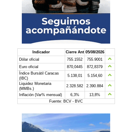
Indicador
Cierre Ant
05/08/2026
Dólar oficial
755.1552
755.9001
Euro oficial
870,0445
872,8379
Índice Bursátil Caracas
5.138,01
5.154,60
(IBC)
Liquidez Monetaria
2.328.582
2.390.884
(MMBs.)
Inflación (Var% mensual)
6,3%
13,8%
Fuente: BCV - BVC