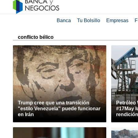
Banca
Tu Bolsillo
Empresas
F
conflicto bélico
Trump cree que una transición
Petróleo
"estilo Venezuela" puede funcionar
#17May l
en Irán
rendición