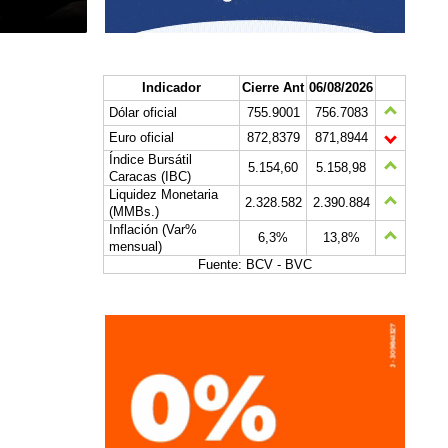
Indicador
Cierre Ant
06/08/2026
Dólar oficial
755.9001
756.7083
Euro oficial
872,8379
871,8944
Índice Bursátil
5.154,60
5.158,98
Caracas (IBC)
Liquidez Monetaria
2.328.582
2.390.884
(MMBs.)
Inflación (Var%
6,3%
13,8%
mensual)
Fuente: BCV - BVC