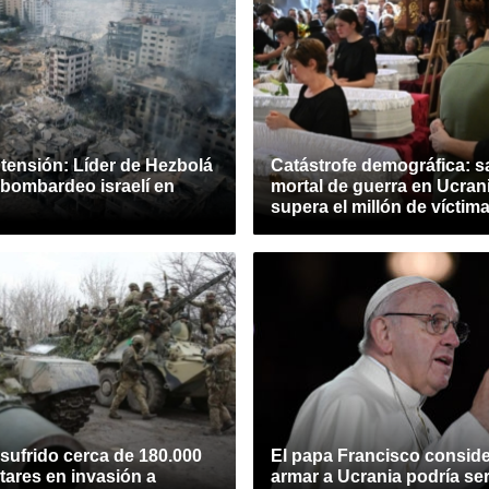
 tensión: Líder de Hezbolá
Catástrofe demográfica: s
 bombardeo israelí en
mortal de guerra en Ucran
supera el millón de víctim
sufrido cerca de 180.000
El papa Francisco consid
itares en invasión a
armar a Ucrania podría se