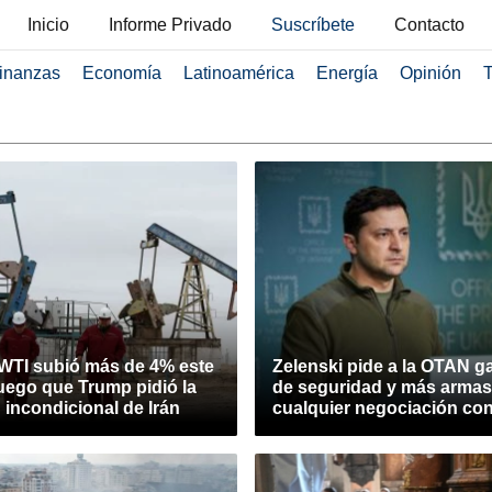
Inicio
Informe Privado
Suscríbete
Contacto
inanzas
Economía
Latinoamérica
Energía
Opinión
T
 WTI subió más de 4% este
Zelenski pide a la OTAN g
uego que Trump pidió la
de seguridad y más armas
 incondicional de Irán
cualquier negociación co