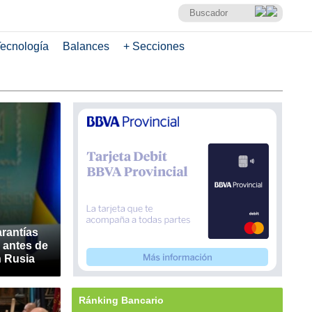
ecnología
Balances
+ Secciones
arantías
 antes de
n Rusia
Ránking Bancario