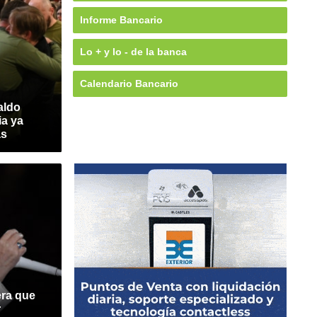
Informe Bancario
Lo + y lo - de la banca
Calendario Bancario
aldo
ia ya
as
era que
r