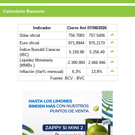
Calendario Bancario
Indicador
Cierre Ant
07/08/2026
Dólar oficial
756.7083
757.5406
Euro oficial
871,8944
875,2170
Índice Bursátil Caracas
5.158,98
5.256,49
(IBC)
Liquidez Monetaria
2.390.884
2.466.946
(MMBs.)
Inflación (Var% mensual)
6,3%
13,8%
Fuente: BCV - BVC