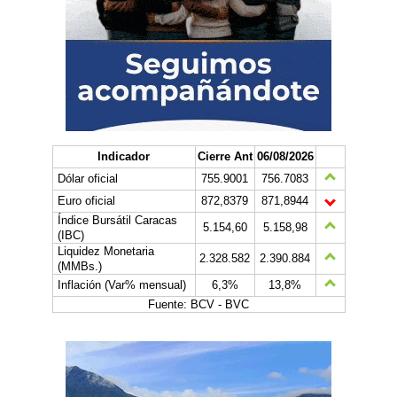
Indicador
Cierre Ant
06/08/2026
Dólar oficial
755.9001
756.7083
Euro oficial
872,8379
871,8944
Índice Bursátil Caracas
5.154,60
5.158,98
(IBC)
Liquidez Monetaria
2.328.582
2.390.884
(MMBs.)
Inflación (Var% mensual)
6,3%
13,8%
Fuente: BCV - BVC