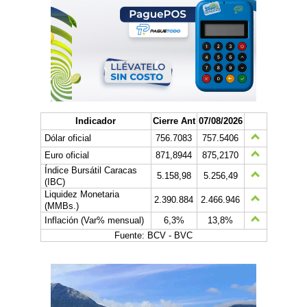
Indicador
Cierre Ant
07/08/2026
Dólar oficial
756.7083
757.5406
Euro oficial
871,8944
875,2170
Índice Bursátil Caracas
5.158,98
5.256,49
(IBC)
Liquidez Monetaria
2.390.884
2.466.946
(MMBs.)
Inflación (Var% mensual)
6,3%
13,8%
Fuente: BCV - BVC