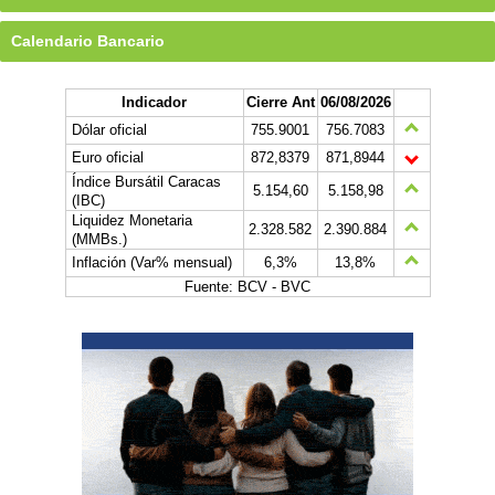
Calendario Bancario
Indicador
Cierre Ant
06/08/2026
Dólar oficial
755.9001
756.7083
Euro oficial
872,8379
871,8944
Índice Bursátil Caracas
5.154,60
5.158,98
(IBC)
Liquidez Monetaria
2.328.582
2.390.884
(MMBs.)
Inflación (Var% mensual)
6,3%
13,8%
Fuente: BCV - BVC