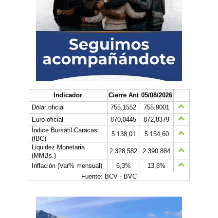
Indicador
Cierre Ant
05/08/2026
Dólar oficial
755.1552
755.9001
Euro oficial
870,0445
872,8379
Índice Bursátil Caracas
5.138,01
5.154,60
(IBC)
Liquidez Monetaria
2.328.582
2.390.884
(MMBs.)
Inflación (Var% mensual)
6,3%
13,8%
Fuente: BCV - BVC