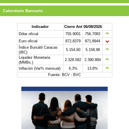
Calendario Bancario
Indicador
Cierre Ant
06/08/2026
Dólar oficial
755.9001
756.7083
Euro oficial
872,8379
871,8944
Índice Bursátil Caracas
5.154,60
5.158,98
(IBC)
Liquidez Monetaria
2.328.582
2.390.884
(MMBs.)
Inflación (Var% mensual)
6,3%
13,8%
Fuente: BCV - BVC