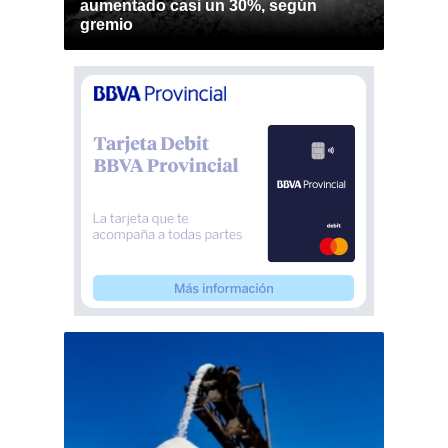
aumentado casi un 30%, según
gremio