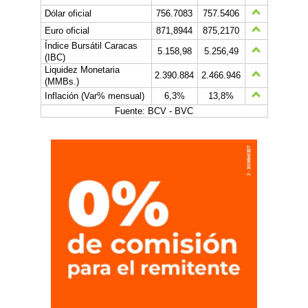
Dólar oficial
756.7083
757.5406
Euro oficial
871,8944
875,2170
Índice Bursátil Caracas
5.158,98
5.256,49
(IBC)
Liquidez Monetaria
2.390.884
2.466.946
(MMBs.)
Inflación (Var% mensual)
6,3%
13,8%
Fuente: BCV - BVC